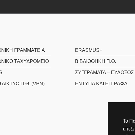
ΝΙΚΉ ΓΡΑΜΜΑΤΕΊΑ
ERASMUS+
ΝΙΚΌ ΤΑΧΥΔΡΟΜΕΊΟ
ΒΙΒΛΙΟΘΉΚΗ Π.Θ.
S
ΣΥΓΓΡΆΜΑΤΑ – ΕΎΔΟΞΟΣ
 ΔΊΚΤΥΟ Π.Θ. (VPN)
ΈΝΤΥΠΑ ΚΑΙ ΈΓΓΡΑΦΑ
Το Πα
επεξ