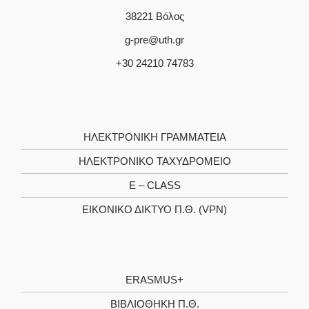
38221 Βόλος
g-pre@uth.gr
+30 24210 74783
ΗΛΕΚΤΡΟΝΙΚΉ ΓΡΑΜΜΑΤΕΊΑ
ΗΛΕΚΤΡΟΝΙΚΌ ΤΑΧΥΔΡΟΜΕΊΟ
E – CLASS
ΕΙΚΟΝΙΚΌ ΔΊΚΤΥΟ Π.Θ. (VPN)
ERASMUS+
ΒΙΒΛΙΟΘΉΚΗ Π.Θ.