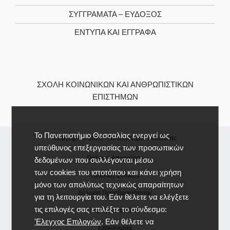
ΣΥΓΓΡΆΜΑΤΑ – ΕΎΔΟΞΟΣ
ΈΝΤΥΠΑ ΚΑΙ ΈΓΓΡΑΦΑ
ΣΧΟΛΉ ΚΟΙΝΩΝΙΚΏΝ ΚΑΙ ΑΝΘΡΩΠΙΣΤΙΚΏΝ
ΕΠΙΣΤΗΜΏΝ
Το Πανεπιστήμιο Θεσσαλίας ενεργεί ως
Copyright © 2026 -
Πανεπιστήμιο Θεσσαλίας
υπεύθυνος επεξεργασίας των προσωπικών
Πολιτική Απορρήτου
δεδομένων που συλλέγονται μέσω
των cookies του ιστοτόπου και κάνει χρήση
Πολιτική Cookies
μόνο των απολύτως τεχνικώς απαραίτητων
Δήλωση Προσβασιμότητας
για τη λειτουργία του. Εάν θέλετε να ελέγξετε
τις επιλογές σας επιλέξτε το σύνδεσμο:
Χάρτης Ιστοτόπου
'Ελεγχος Επιλογών
. Εάν θέλετε να
Επικοινωνία