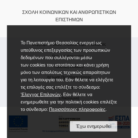
ΣΧΟΛΉ ΚΟΙΝΩΝΙΚΏΝ ΚΑΙ ΑΝΘΡΩΠΙΣΤΙΚΏΝ
ΕΠΙΣΤΗΜΏΝ
Το Πανεπιστήμιο Θεσσαλίας ενεργεί ως
Copyright © 2026 -
Πανεπιστήμιο Θεσσαλίας
υπεύθυνος επεξεργασίας των προσωπικών
Πολιτική Απορρήτου
δεδομένων που συλλέγονται μέσω
των cookies του ιστοτόπου και κάνει χρήση
Πολιτική Cookies
μόνο των απολύτως τεχνικώς απαραίτητων
Δήλωση Προσβασιμότητας
για τη λειτουργία του. Εάν θέλετε να ελέγξετε
τις επιλογές σας επιλέξτε το σύνδεσμο:
Χάρτης Ιστοτόπου
'Ελεγχος Επιλογών
. Εάν θέλετε να
Επικοινωνία
ενημερωθείτε για την πολιτική cookies επιλέξτε
το σύνδεσμο:
Περισσότερες πληροφορίες
.
Έχω ενημερωθεί