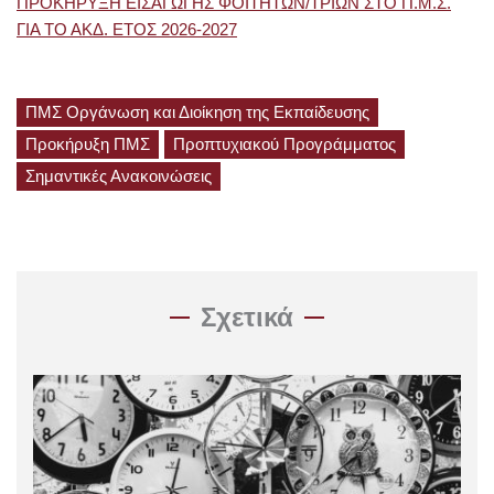
ΠΡΟΚΗΡΥΞΗ ΕΙΣΑΓΩΓΗΣ ΦΟΙΤΗΤΩΝ/ΤΡΙΩΝ ΣΤΟ Π.Μ.Σ.
ΓΙΑ ΤΟ ΑΚΔ. ΕΤΟΣ 2026-2027
ΠΜΣ Οργάνωση και Διοίκηση της Εκπαίδευσης
Προκήρυξη ΠΜΣ
Προπτυχιακού Προγράμματος
Σημαντικές Ανακοινώσεις
Σχετικά