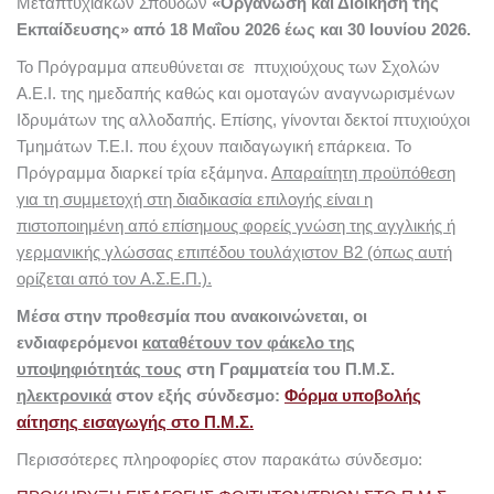
Μεταπτυχιακών Σπουδών
«
Οργάνωση και Διοίκηση της
Εκπαίδευσης»
από 18 Μαΐου 2026 έως και 30 Ιουνίου 2026.
Το Πρόγραμμα απευθύνεται σε πτυχιούχους των Σχολών
Α.Ε.Ι. της ημεδαπής καθώς και ομοταγών αναγνωρισμένων
Ιδρυμάτων της αλλοδαπής. Επίσης, γίνονται δεκτοί πτυχιούχοι
Τμημάτων Τ.Ε.Ι. που έχουν παιδαγωγική επάρκεια. Το
Πρόγραμμα διαρκεί τρία εξάμηνα.
Απαραίτητη προϋπόθεση
για τη συμμετοχή στη διαδικασία επιλογής είναι η
πιστοποιημένη από επίσημους φορείς γνώση της αγγλικής ή
γερμανικής γλώσσας επιπέδου τουλάχιστον Β2 (όπως αυτή
ορίζεται από τον Α.Σ.Ε.Π.).
Μέσα στην προθεσμία που ανακοινώνεται, οι
ενδιαφερόμενοι
καταθέτουν τον φάκελο της
υποψηφιότητάς τους
στη Γραμματεία του Π.Μ.Σ.
ηλεκτρονικά
στον εξής σύνδεσμο:
Φόρμα υποβολής
αίτησης εισαγωγής στο Π.Μ.Σ.
Περισσότερες πληροφορίες στον παρακάτω σύνδεσμο: