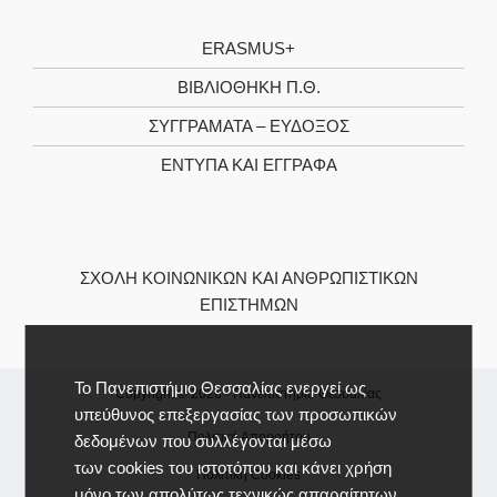
ERASMUS+
ΒΙΒΛΙΟΘΉΚΗ Π.Θ.
ΣΥΓΓΡΆΜΑΤΑ – ΕΎΔΟΞΟΣ
ΈΝΤΥΠΑ ΚΑΙ ΈΓΓΡΑΦΑ
ΣΧΟΛΉ ΚΟΙΝΩΝΙΚΏΝ ΚΑΙ ΑΝΘΡΩΠΙΣΤΙΚΏΝ
ΕΠΙΣΤΗΜΏΝ
Το Πανεπιστήμιο Θεσσαλίας ενεργεί ως
Copyright © 2026 -
Πανεπιστήμιο Θεσσαλίας
υπεύθυνος επεξεργασίας των προσωπικών
Πολιτική Απορρήτου
δεδομένων που συλλέγονται μέσω
των cookies του ιστοτόπου και κάνει χρήση
Πολιτική Cookies
μόνο των απολύτως τεχνικώς απαραίτητων